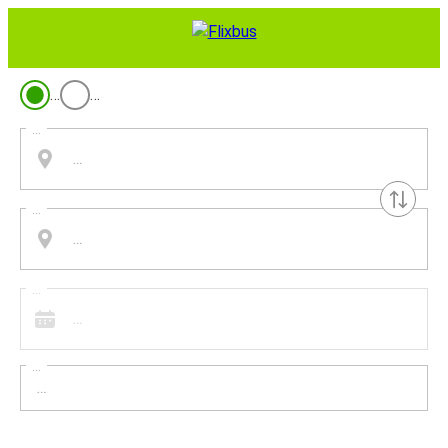
…
…
...
...
...
...